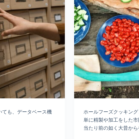
ていても、データベース機
ホールフーズクッキング
。
単に精製や加工をした市
当たり前の如く大昔から