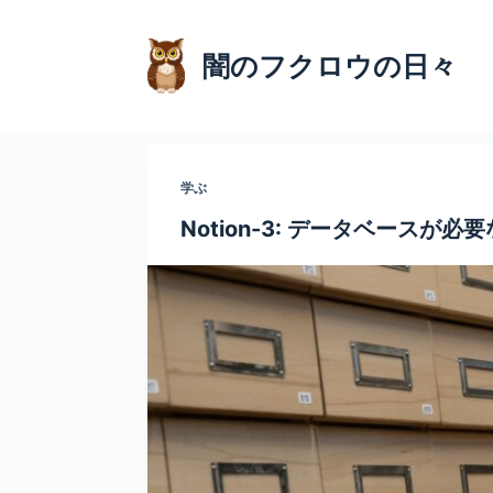
コ
ン
闇のフクロウの日々
テ
ン
ツ
へ
学ぶ
ス
キ
Notion-3: データベースが必
ッ
プ