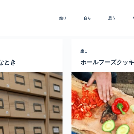
始り
自ら
思う
癒し
要なとき
ホールフーズクッ