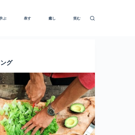
学ぶ
表す
癒し
笑む
キング