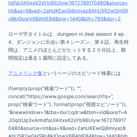
hdfaUIAitxeX2sYb96Uiyw:1672789170480&source=
lnt&sa=X&ved=2ahUKEwiQj6miyaz8AhU5R2wGHSR
oBkIQpwV6BAhlEB4&biw=1440&bih=789&dpr=2
ローマ字タイトルは、dungeon ni deai season 4 ep
4、ダンジョンに出会い第４シーズン、第４話。再生時
間は、アニメのほとんどがヒットする２０分以上、期
間指定は過去１週間に設定してある。
アニメリンク集
というページのエピソード検索には
if(empty(prop(“検索ワード”)), “”,
concat(“https://www.google.com/search?q=”,
prop(“検索ワード”), format(prop(“視聴エピソード”)),
“&newwindow=1&tbs=dur:l,qdr:w&tbm=vid&sxsrf=A
JOqlzUp3xAnhdfaUIAitxeX2sYb96Uiyw:167278917
0480&source=lnt&sa=X&ved=2ahUKEwiQj6miyaz8
AhU5R2wGHSRoBkIQpwV6BAhlEB4&biw=1440&bih