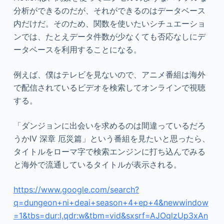
分析ができるのだが、それができるのはデータベース
内だけだ。そのため、関数を使いたいシチュエーショ
ンでは、たとえデータ件数が少なくても否応なしにデ
ータベースを利用することになる。
例えば、僕はテレビを見ないので、アニメ番組は海外
で配信されているビデオを検索してオンラインで視聴
する。
「ダンジョンに出会いを求めるのは間違っているだろ
うかⅣ 深章 厄災篇」という番組を見たいと思ったら、
タイトルをローマ字で検索エンジンに打ち込んでみる
と海外で流通しているタイトルが表示される。
https://www.google.com/search?
q=dungeon+ni+deai+season+4+ep+4&newwindow
=1&tbs=dur:l,qdr:w&tbm=vid&sxsrf=AJOqlzUp3xAn