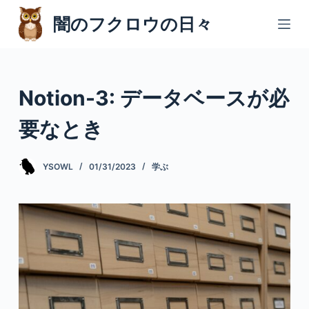
コ
闇のフクロウの日々
ン
テ
ン
ツ
Notion-3: データベースが必
へ
ス
要なとき
キ
ッ
YSOWL
01/31/2023
学ぶ
プ